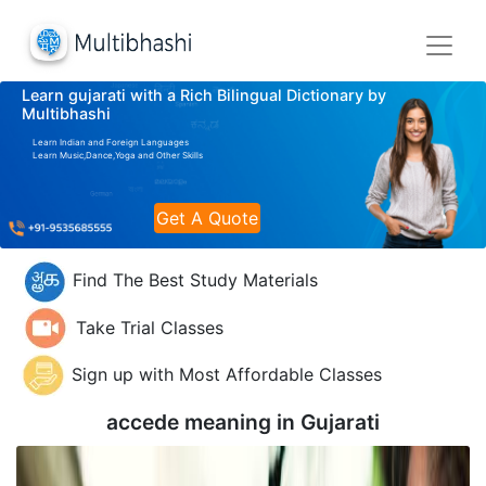
Learn gujarati with a Rich Bilingual Dictionary by
Multibhashi
Learn Indian and Foreign Languages
Learn Music,Dance,Yoga and Other Skills
Get A Quote
Find The Best Study Materials
Take Trial Classes
Sign up with Most Affordable Classes
accede meaning in
Gujarati