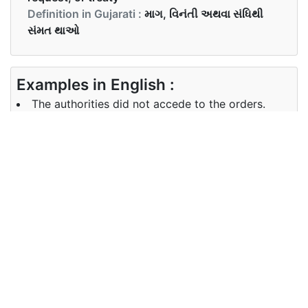
Definition in Gujarati :
માગ, વિનંતી અથવા સંધિથી
સંમત થાઓ
Examples in English :
The authorities did not accede to the orders.
Examples in Gujarati :
સત્તાવાળાઓએ ઓર્ડરનો સ્વીકાર કર્યો ન હતો.
Synonyms of accede
Synonyms
agree to, consent to, accept,
in English
assent to, acquiesce in, endorse
Synonyms
સહમત થવું, સ્વીકારવું,કબૂલ કરવું,
in Gujarati
સમર્થન કરવું