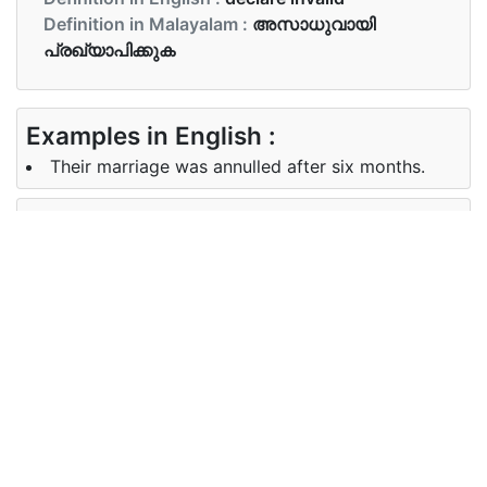
Definition in Malayalam :
അസാധുവായി
പ്രഖ്യാപിക്കുക
Examples in English :
Their marriage was annulled after six months.
Examples in Malayalam :
ആറുമാസത്തിനുശേഷം അവരുടെ വിവാഹം
റദ്ദാക്കപ്പെട്ടു.
Synonyms of annulled
Synonyms
nullify, invalidate, negate
in English
Synonyms
റദ്ദാക്കുക,ഇല്ലായ്മ
in
ചെയ്യുക,പിന്‍വലിക്കുക