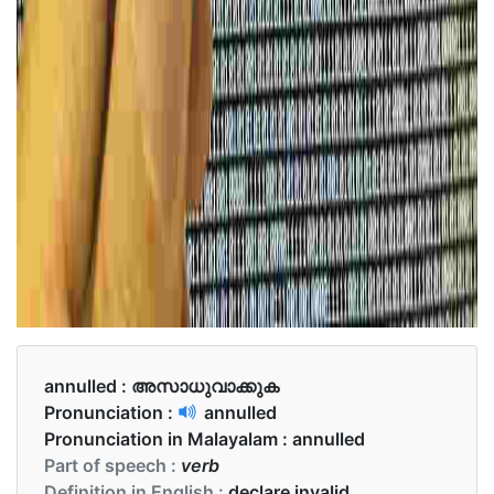
annulled :
അസാധുവാക്കുക
Pronunciation :
annulled
Pronunciation in Malayalam :
annulled
Part of speech :
verb
Definition in English :
declare invalid