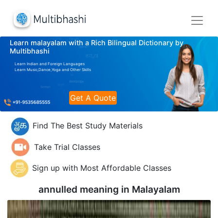
Learn malayalam with a Rich Bilingual Dictionary by
Multibhashi
Learn Indian and Foreign Languages
Learn Music,Dance,Yoga and Other Skills
Get A Quote
Find The Best Study Materials
Take Trial Classes
Sign up with Most Affordable Classes
annulled meaning in
Malayalam