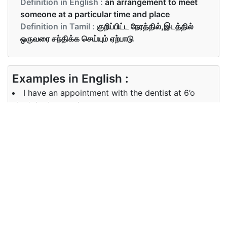
Definition in English :
an arrangement to meet
someone at a particular time and place
Definition in Tamil :
குறிப்பிட்ட நேரத்தில்,இடத்தில்
ஒருவரை சந்திக்க செய்யும் ஏற்பாடு
Examples in English :
I have an appointment with the dentist at 6’o
clock in the evening.
Examples in Tamil :
நான் இன்று மாலை 6 மணிக்கு பல் மருத்துவரை சந்திக்க
நேரம் குறித்துள்ளேன்
Synonyms of appointment
Synonyms
meeting engagement interview
in English
consultation