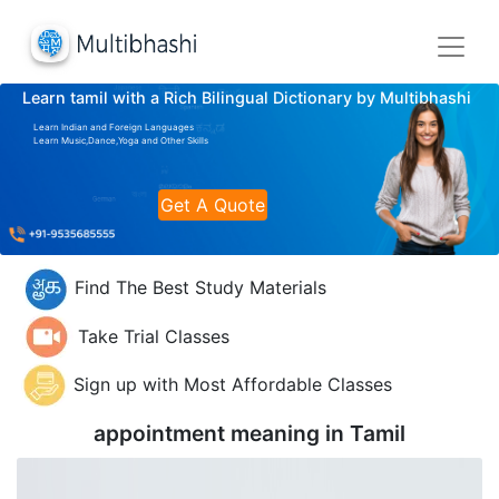
Learn tamil with a Rich Bilingual Dictionary by Multibhashi
Learn Indian and Foreign Languages
Learn Music,Dance,Yoga and Other Skills
Get A Quote
Find The Best Study Materials
Take Trial Classes
Sign up with Most Affordable Classes
appointment meaning in
Tamil