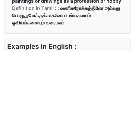
paintings or drawings as a profession or hobby
Definition in Tamil :
: வணிகநோக்கத்திலோ அல்லது
பொழுதுபோக்குக்காகவோ படங்களையம்
ஓவியங்களையும் வரைபவர்
Examples in English :
She is an amazing artist.
Examples in Tamil :
அவள் ஒரு அற்புதமான கலைஞர்
Synonyms of artist
Synonyms
creator
in English
Synonyms
உருவாக்குபவர்
in Tamil