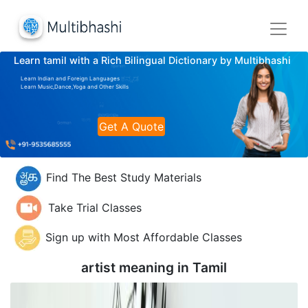
Learn tamil with a Rich Bilingual Dictionary by Multibhashi
Learn Indian and Foreign Languages
Learn Music,Dance,Yoga and Other Skills
Get A Quote
Find The Best Study Materials
Take Trial Classes
Sign up with Most Affordable Classes
artist meaning in
Tamil