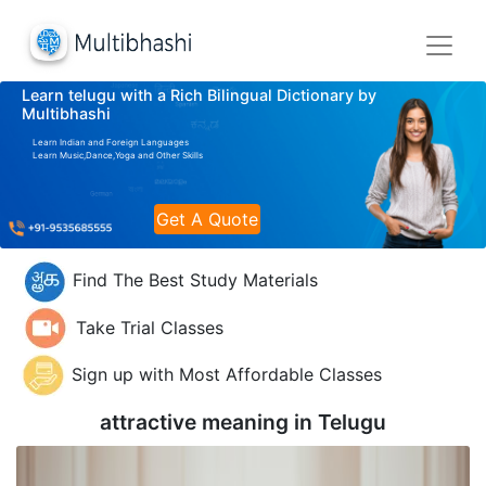
Learn telugu with a Rich Bilingual Dictionary by
Multibhashi
Learn Indian and Foreign Languages
Learn Music,Dance,Yoga and Other Skills
Get A Quote
Find The Best Study Materials
Take Trial Classes
Sign up with Most Affordable Classes
attractive meaning in
Telugu