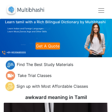
Learn tamil with a Rich Bilingual Dictionary by Multibhashi
Learn Indian and Foreign Languages
Learn Music,Dance,Yoga and Other Skills
Get A Quote
Find The Best Study Materials
Take Trial Classes
Sign up with Most Affordable Classes
awkward meaning in
Tamil