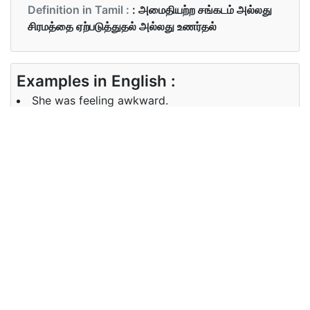
Definition in Tamil :
: அமைதியற்ற சங்கடம் அல்லது
சிரமத்தை ஏற்படுத்துதல் அல்லது உணர்தல்
Examples in English :
She was feeling awkward.
Examples in Tamil :
அவள் தடுமாற்றத்தை உணர்கிறாள்
Synonyms of awkward
Synonyms
rude, stiff, graceless
in English
Synonyms
மூர்க்கமான, கடினமான, வசீகரம், அற்ற
in Tamil