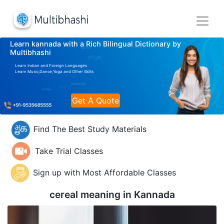
Learn kannada with a Rich Bilingual Dictionary by
Multibhashi
Learn Indian and Foreign Languages
Learn Music,Dance,Yoga and Other Skills
Get A Quote
Find The Best Study Materials
Take Trial Classes
Sign up with Most Affordable Classes
cereal meaning in
Kannada