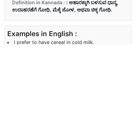
Definition in Kannada :
: ಆಹಾರಕ್ಕಾಗಿ ಬಳಸುವ ಧಾನ್ಯ,
ಉದಾಹರಣೆಗೆ ಗೋಧಿ, ಮೆಕ್ಕೆ ಜೋಳ, ಅಥವಾ ಚಿಕ್ಕ ಗೋಧಿ.
Examples in English :
I prefer to have cereal in cold milk.
Examples in Kannada :
ನಾನು ತಣ್ಣಗಿನ ಹಾಲಿನಲ್ಲಿ ಧಾನ್ಯವನ್ನು ಹೊಂದಲು ಬಯಸುತ್ತೇನೆ
Synonyms of cereal
Synonyms
grain rice corn
in English
Synonyms
in Kannada