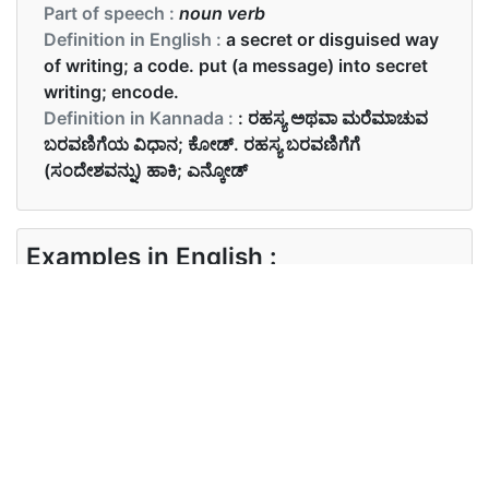
Part of speech :
noun verb
Definition in English :
a secret or disguised way
of writing; a code. put (a message) into secret
writing; encode.
Definition in Kannada :
: ರಹಸ್ಯ ಅಥವಾ ಮರೆಮಾಚುವ
ಬರವಣಿಗೆಯ ವಿಧಾನ; ಕೋಡ್. ರಹಸ್ಯ ಬರವಣಿಗೆಗೆ
(ಸಂದೇಶವನ್ನು) ಹಾಕಿ; ಎನ್ಕೋಡ್
Examples in English :
The message was written in a cipher so his
enemies couldn’t understand it
Examples in Kannada :
ಸಂದೇಶವನ್ನು ಗುಪ್ತಲಿಪಿಯಲ್ಲಿ ಬರೆಯಲಾಗಿದೆ, ಆದ್ದರಿಂದ ಅವರ
ಶತ್ರುಗಳು ಅದನ್ನು ಅರ್ಥಮಾಡಿಕೊಳ್ಳಲು ಸಾಧ್ಯವಾಗಲಿಲ್ಲ