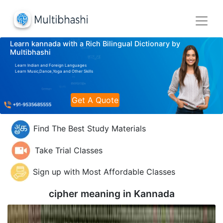
Learn kannada with a Rich Bilingual Dictionary by
Multibhashi
Learn Indian and Foreign Languages
Learn Music,Dance,Yoga and Other Skills
Get A Quote
Find The Best Study Materials
Take Trial Classes
Sign up with Most Affordable Classes
cipher meaning in
Kannada