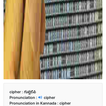
cipher :
ಗುಪ್ತಲಿಪಿ
Pronunciation :
cipher
Pronunciation in Kannada :
cipher