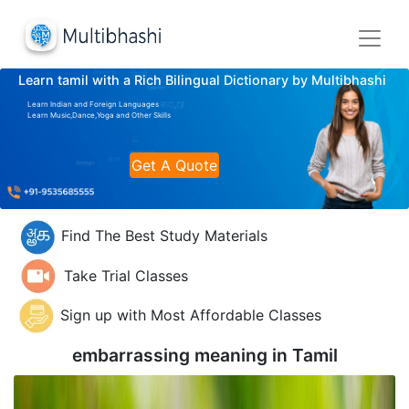
Learn tamil with a Rich Bilingual Dictionary by Multibhashi
Learn Indian and Foreign Languages
Learn Music,Dance,Yoga and Other Skills
Get A Quote
Find The Best Study Materials
Take Trial Classes
Sign up with Most Affordable Classes
embarrassing meaning in
Tamil