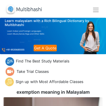
Learn malayalam with a Rich Bilingual Dictionary by
Multibhashi
Learn Indian and Foreign Languages
Learn Music,Dance,Yoga and Other Skills
Get A Quote
Find The Best Study Materials
Take Trial Classes
Sign up with Most Affordable Classes
exemption meaning in
Malayalam