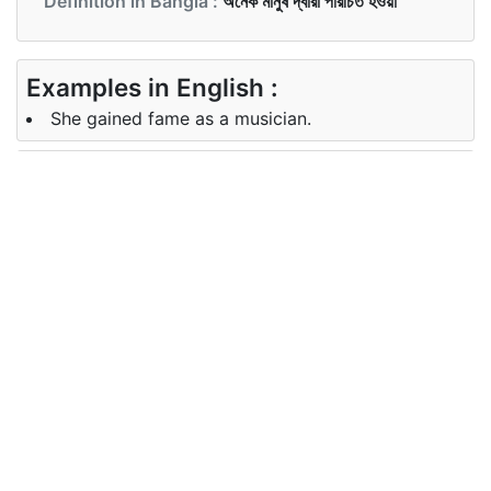
Definition in Bangla :
অনেক মানুষ দ্বারা পরিচিত হওয়া
Examples in English :
She gained fame as a musician.
Examples in Bangla :
তিনি একটি সুরকার হিসাবে খ্যাতি অর্জন করেছিলেন।
Synonyms of fame
Synonyms
renown celebrity stardom
in English
popularity glory honour
Synonyms
নামকরা, কীর্তি, তারকার
in Bangla
গৌরব,জনপ্রিয়তা,গরিমা,সম্মান,