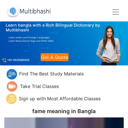
Learn bangla with a Rich Bilingual Dictionary by
Multibhashi
Learn Indian and Foreign Languages
Learn Music,Dance,Yoga and Other Skills
Get A Quote
Find The Best Study Materials
Take Trial Classes
Sign up with Most Affordable Classes
fame meaning in
Bangla