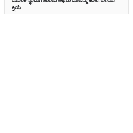
ಮೂಲಕ ಸ್ಥಿರವಾಗಿ ಹಾರಲು ಅಥವಾ ಮೇಲಿದ್ದು ಹಾಕು. ಬೀಸುವ
ಕ್ರಿಯೆ
Examples in English :
There was a flutter of wings among the trees.
Examples in Kannada :
ಮರಗಳ ನಡುವೆ ರೆಕ್ಕೆಗಳ ಶಬ್ದ ಸಂಭವಿಸಿದೆ.
Synonyms of flutter
flit, hover, flitter, dance, flap,
Synonyms
thrash, flail agitation, beating,
in English
flapping, quivering, vibrating,
twitching
ಗುಳೆ ಹೋಗು, ಹಾರಾಡುತ್ತಿರು, ರೆಕ್ಕೆ ಬಡಿ, ನೃತ್ಯ,