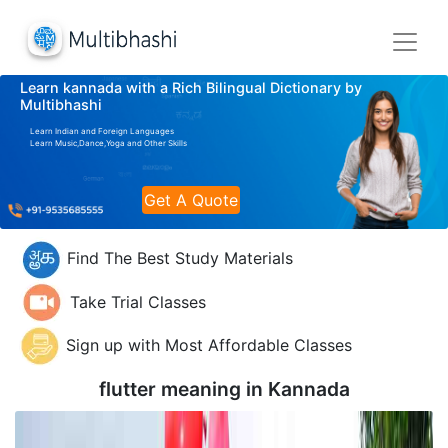
Learn kannada with a Rich Bilingual Dictionary by
Multibhashi
Learn Indian and Foreign Languages
Learn Music,Dance,Yoga and Other Skills
Get A Quote
Find The Best Study Materials
Take Trial Classes
Sign up with Most Affordable Classes
flutter meaning in
Kannada