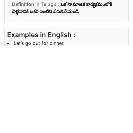
Definition in Telugu :
ఒక సామాజిక కార్యక్రమంలోకి
వెళ్లడానికి ఒకరి ఇంటిని వదిలివేయండి
Examples in English :
Let’s go out for dinner.
Examples in Telugu :
విందు కోసం బయటకు వెళ్లుదాం
Synonyms of go out
Synonyms
NA
in English
Synonyms
వెళ్ళి, , ప్రయత్నించండి, దూరంగా వస్తాయి,
in Telugu
వీలు, ఆడు,