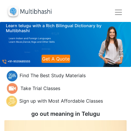
Learn telugu with a Rich Bilingual Dictionary by
Multibhashi
Learn Indian and Foreign Languages
Learn Music,Dance,Yoga and Other Skills
Get A Quote
Find The Best Study Materials
Take Trial Classes
Sign up with Most Affordable Classes
go out meaning in
Telugu