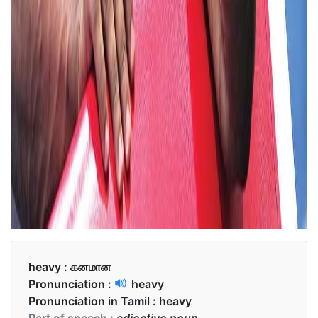
heavy :
கனமான
Pronunciation :
heavy
Pronunciation in Tamil :
heavy
Part of speech :
adjective noun