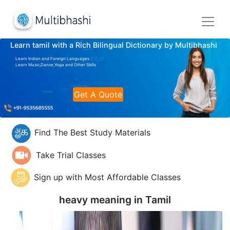
Learn tamil with a Rich Bilingual Dictionary by Multibhashi
Learn Indian and Foreign Languages
Learn Music,Dance,Yoga and Other Skills
Get A Quote
Find The Best Study Materials
Take Trial Classes
Sign up with Most Affordable Classes
heavy meaning in
Tamil