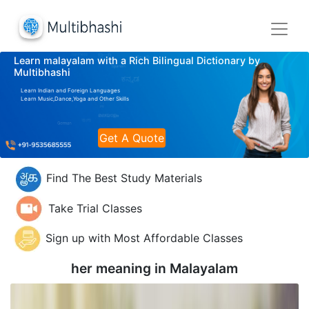
Learn malayalam with a Rich Bilingual Dictionary by
Multibhashi
Learn Indian and Foreign Languages
Learn Music,Dance,Yoga and Other Skills
Get A Quote
Find The Best Study Materials
Take Trial Classes
Sign up with Most Affordable Classes
her meaning in
Malayalam