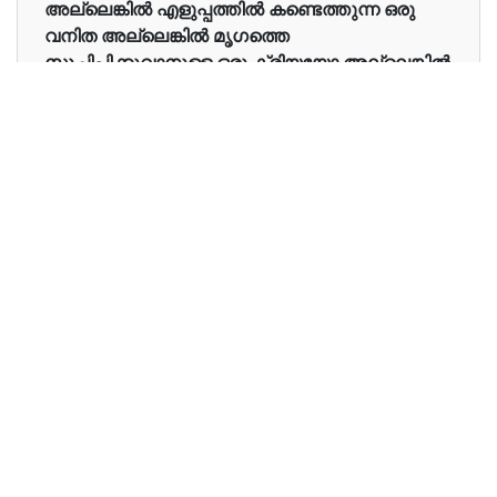
അല്ലെങ്കിൽ എളുപ്പത്തിൽ കണ്ടെത്തുന്ന ഒരു
വനിത അല്ലെങ്കിൽ മൃഗത്തെ
സൂചിപ്പിക്കുവാനുള്ള ഒരു ക്രിയയോ അല്ലെങ്കിൽ
മുൻഗണനയോ ആയ വസ്തുവായിട്ടാണ് ഇത്
ഉപയോഗിക്കുന്നത്
Examples in English :
Her eyes are very beautiful.
Examples in Malayalam :
അവളുടെ കണ്ണുകൾ വളരെ മനോഹരമാണ്.
Synonyms of her
Synonyms
NA
in English