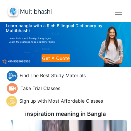
Learn bangla with a Rich Bilingual Dictionary by
Multibhashi
Learn Indian and Foreign Languages
Learn Music,Dance,Yoga and Other Skills
Get A Quote
Find The Best Study Materials
Take Trial Classes
Sign up with Most Affordable Classes
inspiration meaning in
Bangla