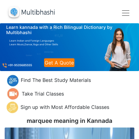
Learn kannada with a Rich Bilingual Dictionary by
Multibhashi
Learn Indian and Foreign Languages
Learn Music,Dance,Yoga and Other Skills
Get A Quote
Find The Best Study Materials
Take Trial Classes
Sign up with Most Affordable Classes
marquee meaning in
Kannada