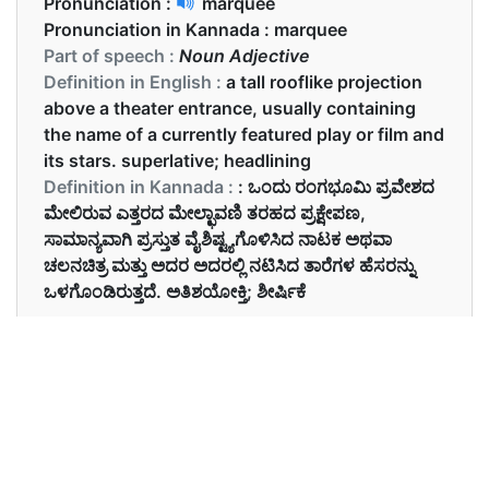
Pronunciation :
marquee
Pronunciation in Kannada :
marquee
Part of speech :
Noun Adjective
Definition in English :
a tall rooflike projection
above a theater entrance, usually containing
the name of a currently featured play or film and
its stars. superlative; headlining
Definition in Kannada :
: ಒಂದು ರಂಗಭೂಮಿ ಪ್ರವೇಶದ
ಮೇಲಿರುವ ಎತ್ತರದ ಮೇಲ್ಛಾವಣಿ ತರಹದ ಪ್ರಕ್ಷೇಪಣ,
ಸಾಮಾನ್ಯವಾಗಿ ಪ್ರಸ್ತುತ ವೈಶಿಷ್ಟ್ಯಗೊಳಿಸಿದ ನಾಟಕ ಅಥವಾ
ಚಲನಚಿತ್ರ ಮತ್ತು ಅದರ ಅದರಲ್ಲಿ ನಟಿಸಿದ ತಾರೆಗಳ ಹೆಸರನ್ನು
ಒಳಗೊಂಡಿರುತ್ತದೆ. ಅತಿಶಯೋಕ್ತಿ; ಶೀರ್ಷಿಕೆ
Examples in English :
It was overwhelming to see my name on the
marquee.