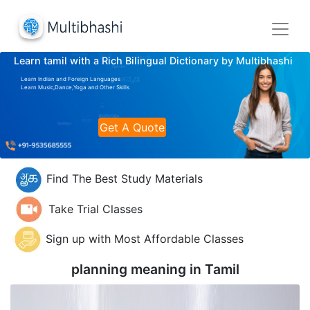
Learn tamil with a Rich Bilingual Dictionary by Multibhashi
Learn Indian and Foreign Languages
Learn Music,Dance,Yoga and Other Skills
Get A Quote
Find The Best Study Materials
Take Trial Classes
Sign up with Most Affordable Classes
planning meaning in
Tamil