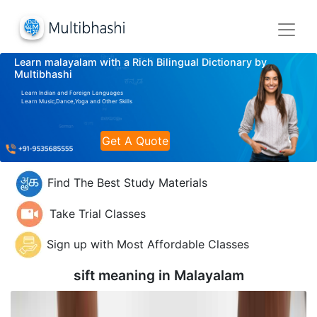
Learn malayalam with a Rich Bilingual Dictionary by
Multibhashi
Learn Indian and Foreign Languages
Learn Music,Dance,Yoga and Other Skills
Get A Quote
Find The Best Study Materials
Take Trial Classes
Sign up with Most Affordable Classes
sift meaning in
Malayalam