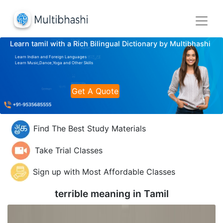
Learn tamil with a Rich Bilingual Dictionary by Multibhashi
Learn Indian and Foreign Languages
Learn Music,Dance,Yoga and Other Skills
Get A Quote
Find The Best Study Materials
Take Trial Classes
Sign up with Most Affordable Classes
terrible meaning in
Tamil