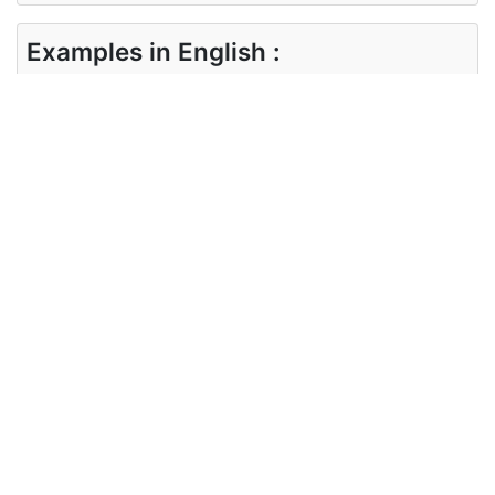
Examples in English :
I am having a terrible day
Examples in Tamil :
இன்று வானிலை மோசமாக இருந்தது.
Synonyms of terrible
Synonyms
dreadful horrific horrendous awful
in English
fearful
Synonyms
கொடுமையான மோசமான கொடூரமான
in Tamil
கோரமான கடுமையான
Antonyms of terrible