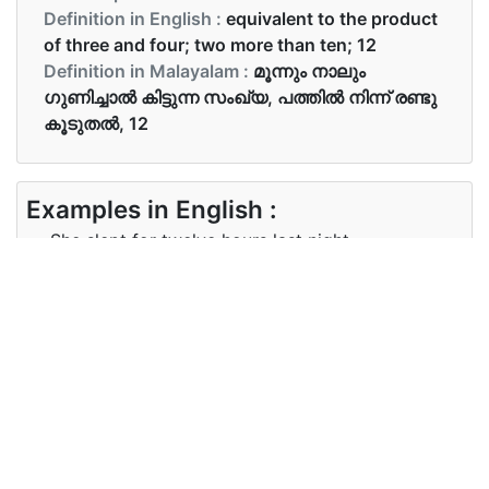
Definition in English :
equivalent to the product
of three and four; two more than ten; 12
Definition in Malayalam :
മൂന്നും നാലും
ഗുണിച്ചാൽ കിട്ടുന്ന സംഖ്യ, പത്തിൽ നിന്ന് രണ്ടു
കൂടുതൽ, 12
Examples in English :
She slept for twelve hours last night.
Examples in Malayalam :
അവൾ ഇന്നലെ രാത്രി പന്തണ്ട് മണിക്കൂർ ഉറങ്ങി
Synonyms of twelve
Synonyms
dozen
in English