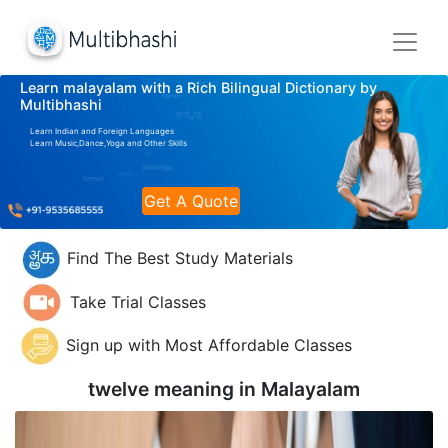
Learn malayalam with a Rich Bilingual Dictionary by
Multibhashi
Learn Indian and Foreign Languages
Learn Music,Dance,Yoga and Other Skills
Get A Quote
Find The Best Study Materials
Take Trial Classes
Sign up with Most Affordable Classes
twelve meaning in
Malayalam