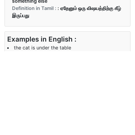
something else
Definition in Tamil :
: ஏதேனும் ஒரு விஷயத்திற்கு கீழ்
இருப்பது
Examples in English :
the cat is under the table
Examples in Tamil :
மாணவர்கள் அந்த மரத்திற்கு அடியில் அமர்ந்து கல்வி
கற்றனர்.
Synonyms of under
Synonyms
below
in English
Synonyms
அடியில்
in Tamil