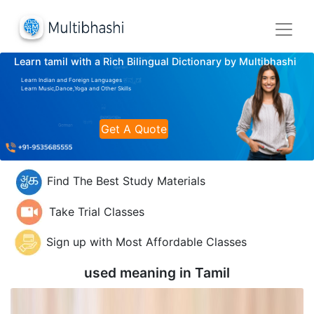
Learn tamil with a Rich Bilingual Dictionary by Multibhashi
Learn Indian and Foreign Languages
Learn Music,Dance,Yoga and Other Skills
Get A Quote
Find The Best Study Materials
Take Trial Classes
Sign up with Most Affordable Classes
used meaning in
Tamil