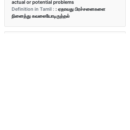
actual or potential problems
Definition in Tamil :
: ஏதாவது பிரச்சனைகளை
நினைத்து கவலையோடிருத்தல்
Examples in English :
She was always in a state of worry.
Examples in Tamil :
அவள் எப்பொழுதும் கவலைப்பட்டுக்கொண்டு இருக்கிறாள்
Synonyms of worry
Synonyms
agonize, fret, brood, panic
in English
Synonyms
பெரும் மன வேதனைப்படுத்து,பீதி
in Tamil