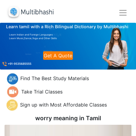
Learn tamil with a Rich Bilingual Dictionary by Multibhashi
Learn Indian and Foreign Languages
Learn Music,Dance,Yoga and Other Skills
Get A Quote
Find The Best Study Materials
Take Trial Classes
Sign up with Most Affordable Classes
worry meaning in
Tamil