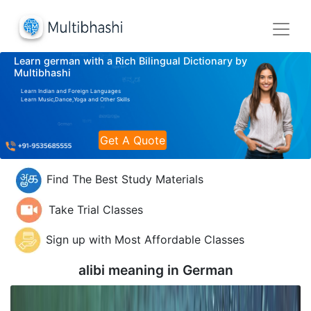
Learn german with a Rich Bilingual Dictionary by
Multibhashi
Learn Indian and Foreign Languages
Learn Music,Dance,Yoga and Other Skills
Get A Quote
Find The Best Study Materials
Take Trial Classes
Sign up with Most Affordable Classes
alibi meaning in
German