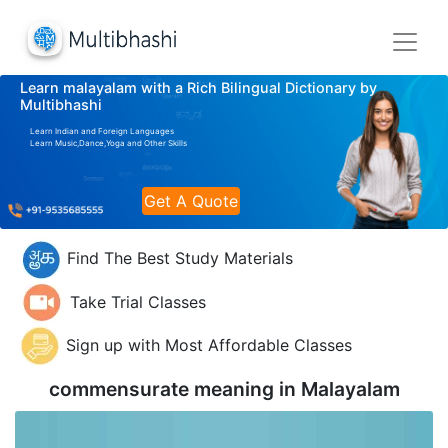
Learn malayalam with a Rich Bilingual Dictionary by
Multibhashi
Learn Indian and Foreign Languages
Learn Music,Dance,Yoga and Other Skills
Get A Quote
Find The Best Study Materials
Take Trial Classes
Sign up with Most Affordable Classes
commensurate meaning in
Malayalam