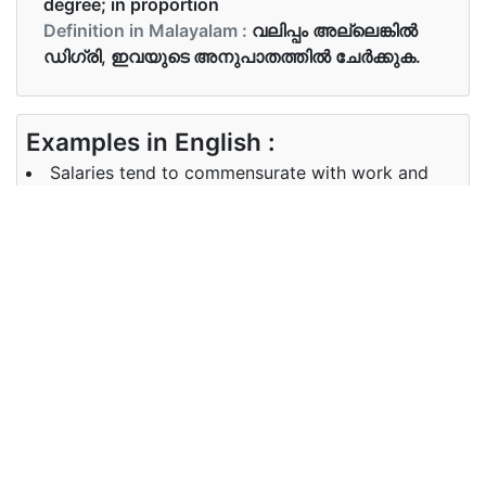
degree; in proportion
Definition in Malayalam :
വലിപ്പം അല്ലെങ്കിൽ
ഡിഗ്രി, ഇവയുടെ അനുപാതത്തിൽ ചേർക്കുക.
Examples in English :
Salaries tend to commensurate with work and
experience.
Examples in Malayalam :
അനുഭവ സമ്പത്തിനും, കാര്യക്ഷമതയ്ക്കും
അനുസൃതമായി ശമ്പളം നിർണ്ണയിക്കപ്പെടുന്നു.
Synonyms of commensurate
Synonyms
equivalent, correspondent,
in English
proportional