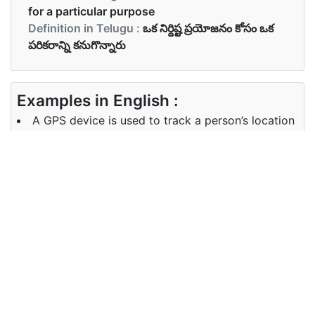
for a particular purpose
Definition in Telugu :
ఒక నిర్దిష్ట ప్రయోజనం కోసం ఒక
పరికరాన్ని కనుగొన్నారు
Examples in English :
A GPS device is used to track a person’s location
Examples in Telugu :
ఒక వ్యక్తి యొక్క స్థానాన్ని ట్రాక్ చేయడానికి GPS పరికరం
ఉపయోగించబడుతుంది
Synonyms of device
Synonyms
apparatus gadget instrument
in English
machine