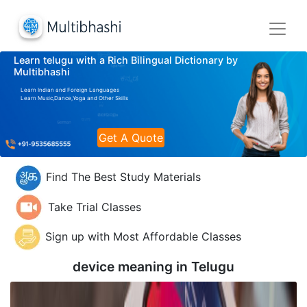
Learn telugu with a Rich Bilingual Dictionary by
Multibhashi
Learn Indian and Foreign Languages
Learn Music,Dance,Yoga and Other Skills
Get A Quote
Find The Best Study Materials
Take Trial Classes
Sign up with Most Affordable Classes
device meaning in
Telugu