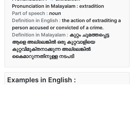
Pronunciation in Malayalam :
extradition
Part of speech :
noun
Definition in English :
the action of extraditing a
person accused or convicted of a crime.
Definition in Malayalam :
കുറ്റം ചുമത്തപ്പെട്ട
ആളെ അല്ലെങ്കിൽ ഒരു കുറ്റവാളിയെ
കുറ്റവിമുക്തനാക്കുന്ന അല്ലെങ്കിൽ
കൈമാറുന്നതിനുള്ള നടപടി
Examples in English :
We couldn’t save him from the extradition to UK.
Examples in Malayalam :
യുകെയിലേയ്ക്ക് നാടുകടത്തപ്പെട്ടതിൽനിന്നും
അദ്ദേഹത്തെ രക്ഷിക്കാൻ ഞങ്ങൾക്ക് കഴിഞ്ഞില്ല..