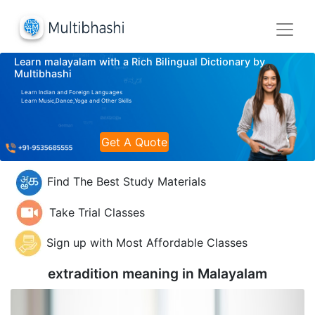
Learn malayalam with a Rich Bilingual Dictionary by
Multibhashi
Learn Indian and Foreign Languages
Learn Music,Dance,Yoga and Other Skills
Get A Quote
Find The Best Study Materials
Take Trial Classes
Sign up with Most Affordable Classes
extradition meaning in
Malayalam