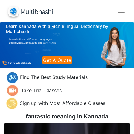
Learn kannada with a Rich Bilingual Dictionary by
Multibhashi
Learn Indian and Foreign Languages
Learn Music,Dance,Yoga and Other Skills
Get A Quote
Find The Best Study Materials
Take Trial Classes
Sign up with Most Affordable Classes
fantastic meaning in
Kannada