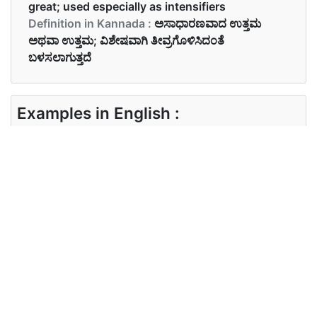
great; used especially as intensifiers
Definition in Kannada :
ಅಸಾಧಾರಣವಾದ ಉತ್ತಮ
ಅಥವಾ ಉತ್ತಮ; ವಿಶೇಷವಾಗಿ ತೀವ್ರಗೊಳಿಸಿದಂತೆ
ಬಳಸಲಾಗುತ್ತದೆ
Examples in English :
পার্টিতে আমি কল্পনাপ্রসূত সময় ব্যতীত করেছি
Examples in Kannada :
ಅದು ಅದ್ಭುತವಾಗಿತ್ತು.
Synonyms of fantastic
Synonyms
চমত্কার, অমূল, উদ্ভট,
in English
Synonyms
ಅತಿಉತ್ತಮ ಅಸಾದಾರಣ ಮಹೋನ್ನತ