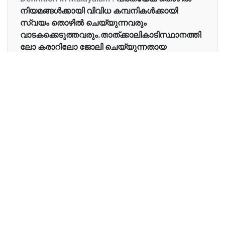
നിയമങ്ങൾക്കായി വിവിധ കമ്പനികൾക്കായി
സ്വയം തൊഴിൽ ചെയ്യുന്നവരും
വാടകക്കെടുത്തവരും.താത്‌ക്കാലികാടിസ്ഥാനത്തി
ലോ കരാറിലോ ജോലി ചെയ്യുന്നതായ
Examples in English :
He works in freelance mode.
Examples in Malayalam :
അവൻ ഫ്രീലാൻസ് മോഡിൽ പ്രവർത്തിക്കുന്നു.
Synonyms of freelance
Synonyms
free agent, non staff, unaffiliated
in English
Synonyms
സ്വതന്ത്ര ഏജന്റ്, നോൺ സ്റ്റാഫ്,