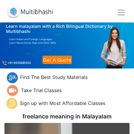
Learn malayalam with a Rich Bilingual Dictionary by
Multibhashi
Learn Indian and Foreign Languages
Learn Music,Dance,Yoga and Other Skills
Get A Quote
Find The Best Study Materials
Take Trial Classes
Sign up with Most Affordable Classes
freelance meaning in
Malayalam