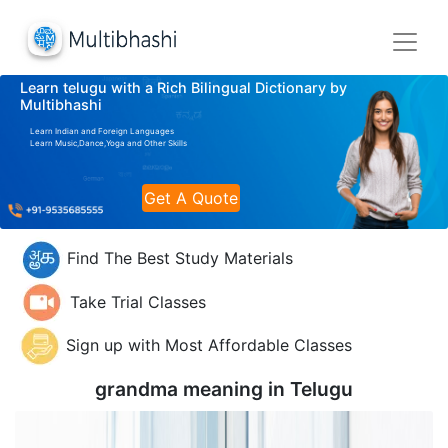
Learn telugu with a Rich Bilingual Dictionary by
Multibhashi
Learn Indian and Foreign Languages
Learn Music,Dance,Yoga and Other Skills
Get A Quote
Find The Best Study Materials
Take Trial Classes
Sign up with Most Affordable Classes
grandma meaning in
Telugu