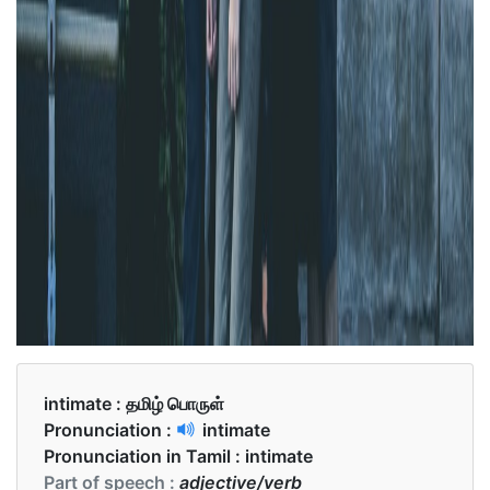
intimate :
தமிழ் பொருள்
Pronunciation :
intimate
Pronunciation in Tamil :
intimate
Part of speech :
adjective/verb