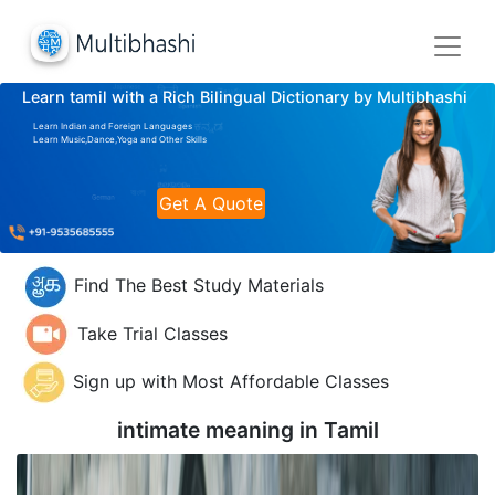
Learn tamil with a Rich Bilingual Dictionary by Multibhashi
Learn Indian and Foreign Languages
Learn Music,Dance,Yoga and Other Skills
Get A Quote
Find The Best Study Materials
Take Trial Classes
Sign up with Most Affordable Classes
intimate meaning in
Tamil