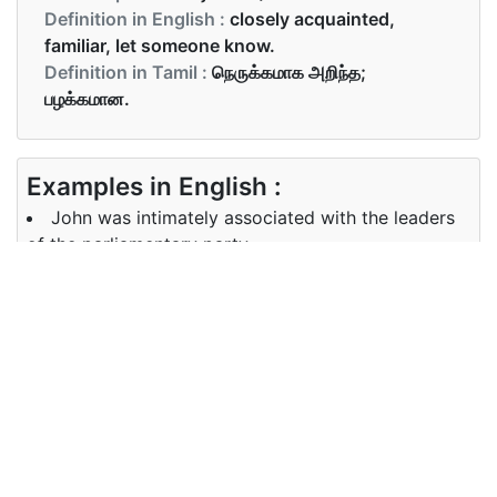
Definition in English :
closely acquainted,
familiar, let someone know.
Definition in Tamil :
நெருக்கமாக அறிந்த;
பழக்கமான.
Examples in English :
John was intimately associated with the leaders
of the parliamentary party.
Examples in Tamil :
பொருளாதாரம், அரசியலமைப்பு மற்றும் சட்டக்
கோட்பாடுகள் ஆகியவற்றிற்கு இடையிலான நெருங்கிய
உறவுகள்
Synonyms of intimate