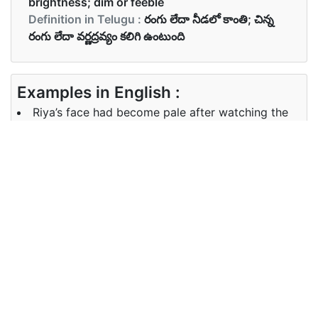
brightness; dim or feeble
Definition in Telugu :
రంగు లేదా నీడలో కాంతి; చిన్న
రంగు లేదా వర్ణద్రవ్యం కలిగి ఉంటుంది
Examples in English :
Riya’s face had become pale after watching the
horror scene.
Examples in Telugu :
భయానక దృశ్యాన్ని చూసిన రియా ముఖం తెల్లపారినది.
Synonyms of pale
Synonyms
colourless, faded, dull, scared
in English
Synonyms
రంగులేని, క్షీణించిన, మొండి, భయపడ్డాను
in Telugu