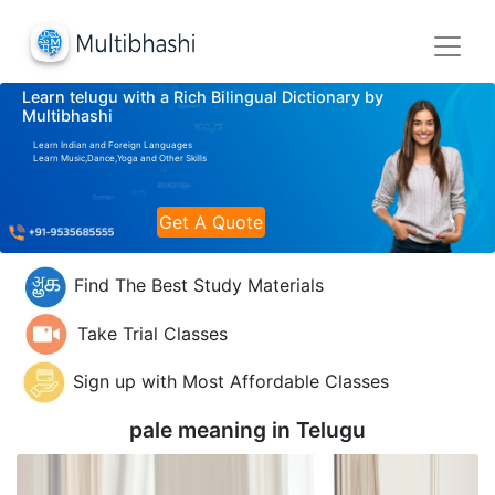
Learn telugu with a Rich Bilingual Dictionary by
Multibhashi
Learn Indian and Foreign Languages
Learn Music,Dance,Yoga and Other Skills
Get A Quote
Find The Best Study Materials
Take Trial Classes
Sign up with Most Affordable Classes
pale meaning in
Telugu