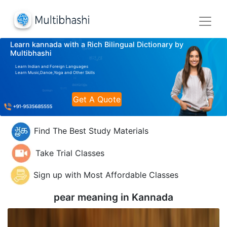
Learn kannada with a Rich Bilingual Dictionary by
Multibhashi
Learn Indian and Foreign Languages
Learn Music,Dance,Yoga and Other Skills
Get A Quote
Find The Best Study Materials
Take Trial Classes
Sign up with Most Affordable Classes
pear meaning in
Kannada