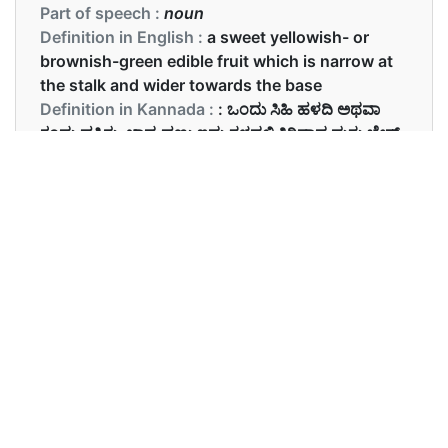
Part of speech :
noun
Definition in English :
a sweet yellowish- or
brownish-green edible fruit which is narrow at
the stalk and wider towards the base
Definition in Kannada :
: ಒಂದು ಸಿಹಿ ಹಳದಿ ಅಥವಾ
ಕಂದು ಹಸಿರು-ಖಾದ್ಯ ಹಣ್ಣು ಇದು ತಳದಲ್ಲಿ ಕಿರಿದಾದ ಮತ್ತು ಬೇಸ್
ಕಡೆಗೆ ವಿಶಾಲವಾಗಿರುತ್ತದೆ
Examples in English :
Pear was her favourite fruit.
Examples in Kannada :
ಪೇರು ಹಣ್ಣು ಅವಳ ನೆಚ್ಚಿನ ಹಣ್ನಾಗಿತ್ತು.
Synonyms of pear