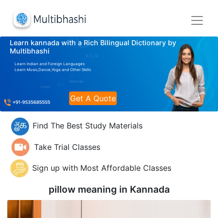
Learn kannada with a Rich Bilingual Dictionary by
Multibhashi
Learn Indian and Foreign Languages
Learn Music,Dance,Yoga and Other Skills
Get A Quote
Find The Best Study Materials
Take Trial Classes
Sign up with Most Affordable Classes
pillow meaning in
Kannada