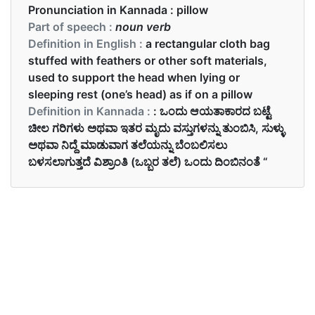
Pronunciation in Kannada :
pillow
Part of speech :
noun verb
Definition in English :
a rectangular cloth bag
stuffed with feathers or other soft materials,
used to support the head when lying or
sleeping rest (one’s head) as if on a pillow
Definition in Kannada :
: ಒಂದು ಆಯತಾಕಾರದ ಬಟ್ಟೆ
ಚೀಲ ಗರಿಗಳು ಅಥವಾ ಇತರ ಮೃದು ವಸ್ತುಗಳನ್ನು ತುಂಬಿಸಿ, ಸುಳ್ಳು
ಅಥವಾ ನಿದ್ದೆ ಮಾಡುವಾಗ ತಲೆಯನ್ನು ಬೆಂಬಲಿಸಲು
ಬಳಸಲಾಗುತ್ತದೆ ವಿಶ್ರಾಂತಿ (ಒಬ್ಬರ ತಲೆ) ಒಂದು ದಿಂಬಿನಂತೆ “
Examples in English :
Pillow fights were their favourite sleepover
activity.
Examples in Kannada :
ನಾನು ತಲೆದಿಂಬು ಇಲ್ಲದೆ ನಿದ್ರೆ ಮಾಡುವುದಿಲ್ಲ