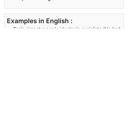
Examples in English :
Tenía simpat a por la ideología socialista (He had
sympathy for the socialist ideology)
Examples in German :
Tenía simpat a por la ideología socialista (Er
hatte Sympathie für die sozialistische Ideologie)
Synonyms of por
Synonyms
about
in English
Synonyms
Über
in German