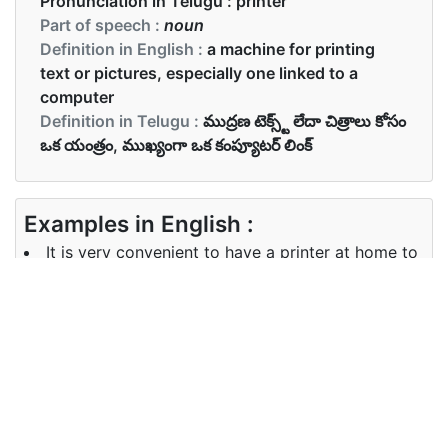
Pronunciation in Telugu :
printer
Part of speech :
noun
Definition in English :
a machine for printing
text or pictures, especially one linked to a
computer
Definition in Telugu :
ముద్రణ టెక్స్ట్ లేదా చిత్రాలు కోసం
ఒక యంత్రం, ముఖ్యంగా ఒక కంప్యూటర్ లింక్
Examples in English :
It is very convenient to have a printer at home to
finish school projects.
Examples in Telugu :
ఇది పాఠశాల ప్రాజెక్టులు పూర్తి ఇంట్లో ఒక ప్రింటర్ కలిగి చాలా
సౌకర్యవంతంగా ఉంటుంది.
Synonyms of printer