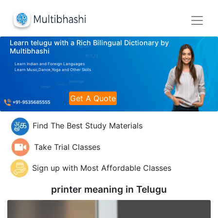
Learn telugu with a Rich Bilingual Dictionary by
Multibhashi
Learn Indian and Foreign Languages
Learn Music,Dance,Yoga and Other Skills
Get A Quote
Find The Best Study Materials
Take Trial Classes
Sign up with Most Affordable Classes
printer meaning in
Telugu