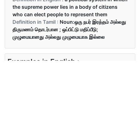
the supreme power lies in a body of citizens
who can elect people to represent them
Definition in Tamil :
Noun:ஒரு நபர் இரத்தம் அல்லது
திருமணம் தொடர்பான ; ஒப்பிட்டு மதிப்பீடு;
முழுமையானது அல்லது முழுமையாக இல்லை
Examples in English :
John and Marry are distant relatives.
Examples in Tamil :
ஜான் மற்றும் மர்ரி தூரத்து உறவினர்கள்.
Synonyms of relatives
Synonyms
relation
in English