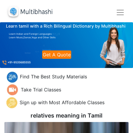
Learn tamil with a Rich Bilingual Dictionary by Multibhashi
Learn Indian and Foreign Languages
Learn Music,Dance,Yoga and Other Skills
Get A Quote
Find The Best Study Materials
Take Trial Classes
Sign up with Most Affordable Classes
relatives meaning in
Tamil