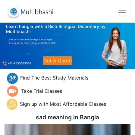
Learn bangla with a Rich Bilingual Dictionary by
Multibhashi
Learn Indian and Foreign Languages
Learn Music,Dance,Yoga and Other Skills
Get A Quote
Find The Best Study Materials
Take Trial Classes
Sign up with Most Affordable Classes
sad meaning in
Bangla