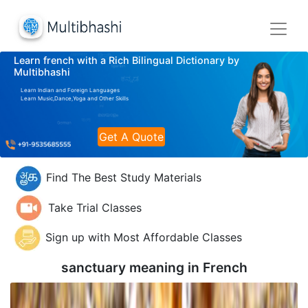
Learn french with a Rich Bilingual Dictionary by
Multibhashi
Learn Indian and Foreign Languages
Learn Music,Dance,Yoga and Other Skills
Get A Quote
Find The Best Study Materials
Take Trial Classes
Sign up with Most Affordable Classes
sanctuary meaning in
French