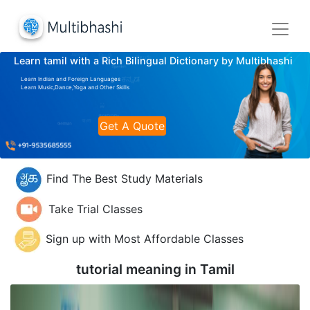
Learn tamil with a Rich Bilingual Dictionary by Multibhashi
Learn Indian and Foreign Languages
Learn Music,Dance,Yoga and Other Skills
Get A Quote
Find The Best Study Materials
Take Trial Classes
Sign up with Most Affordable Classes
tutorial meaning in
Tamil