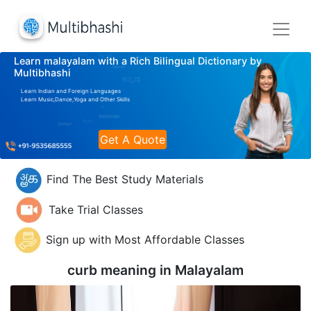
Learn malayalam with a Rich Bilingual Dictionary by
Multibhashi
Learn Indian and Foreign Languages
Learn Music,Dance,Yoga and Other Skills
Get A Quote
Find The Best Study Materials
Take Trial Classes
Sign up with Most Affordable Classes
curb meaning in
Malayalam